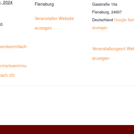
, 2024
Flensburg
Gasstraße 10a
Flensburg
,
24937
Veranstalter-Website
Deutschland
Google Kar
00
anzeigen
anzeigen
ikerstammtisch
Veranstaltungsort-We
anzeigen
e/ms/event/mu
isch-25/