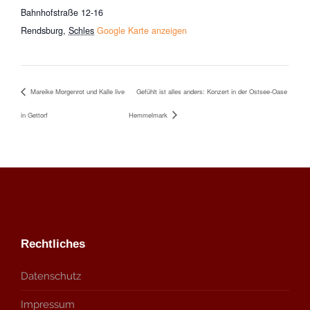
Bahnhofstraße 12-16
Rendsburg
,
Schles
Google Karte anzeigen
Mareike Morgenrot und Kalle live
Gefühlt ist alles anders: Konzert in der Ostsee-Oase
in Gettorf
Hemmelmark
Rechtliches
Datenschutz
Impressum