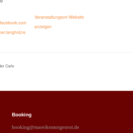
00
Veranstaltungsort-Website
.facebook.com
anzeigen
ber.langholz/e
er Carls
Booking
booking@mareikemorgenrot.de