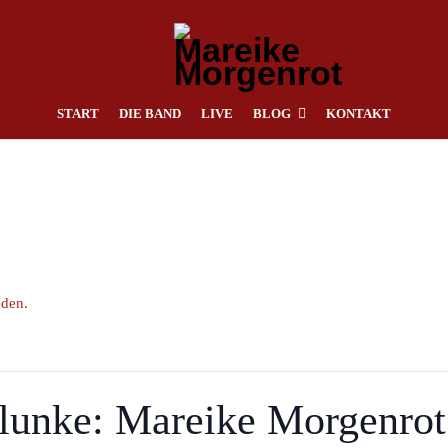
START
DIE BAND
LIVE
BLOG
KONTAKT
nden.
elunke: Mareike Morgenro