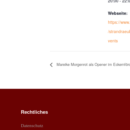
20:00 - 22:
Webseite:
https://www
/strandraeu
vents
Mareike Morgenrot als Opener im Eckernförd
Rechtliches
Datenschutz